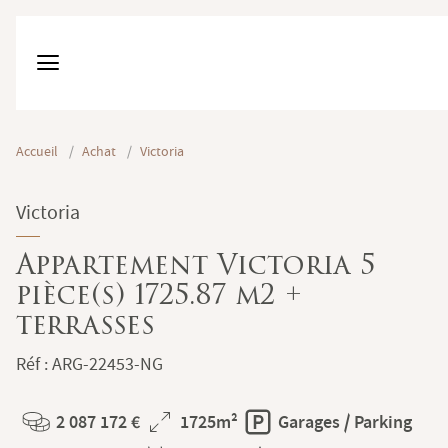
Accueil
/
Achat
/
Victoria
Victoria
Appartement Victoria 5
pièce(s) 1725.87 m2 +
terrasses
Réf : ARG-22453-NG
2 087 172 €
1725m²
Garages / Parking
Prix
Superficie