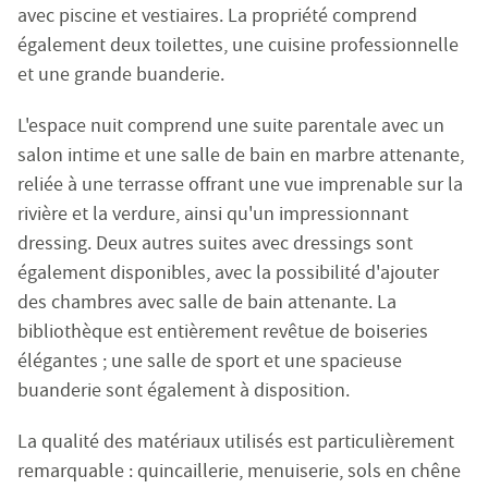
Loi n° 70-9 du 2 janvier 1970 – Décret n° 2005-1315 du 2
avec piscine et vestiaires. La propriété comprend
SARL EMILE GARCIN PROVENCE, titulaire de la carte prof
également deux toilettes, une cuisine professionnelle
Adhérent au Syndicat National des Professionnels Immobi
et une grande buanderie.
Garantie financière auprès de Q.B.E Europe SA/NV - Tour
L'espace nuit comprend une suite parentale avec un
Honoraires de négociation : 6 % TTC (5 % + TVA 20 %) du
salon intime et une salle de bain en marbre attenante,
reliée à une terrasse offrant une vue imprenable sur la
MEDIMM
Le médiateur compétent en cas de litige est :
rivière et la verdure, ainsi qu'un impressionnant
https://recevabilite-mediations.medimmoconso.fr
- Sit
dressing. Deux autres suites avec dressings sont
également disponibles, avec la possibilité d'ajouter
des chambres avec salle de bain attenante. La
Aix-en-Provence - Haute-Provence
bibliothèque est entièrement revêtue de boiseries
1 rue du 4 septembre - 13100 Aix-en-Provence
élégantes ; une salle de sport et une spacieuse
Tel : +33 (0)4 42 54 52 27 -
aix@emilegarcin.com
- Siret 
buanderie sont également à disposition.
Succursale de
: SARL EMILE GARCIN PROVENCE - 8 bouleva
Société à responsabilité limitée au capital de 3 000 €
La qualité des matériaux utilisés est particulièrement
RCS Tarascon : 483 630 372
remarquable : quincaillerie, menuiserie, sols en chêne