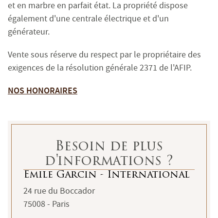
Siret : 483 630 372 00033 - Code APE : 6831Z
et en marbre en parfait état. La propriété dispose
Numéro individuel d'assujettissement à la TVA : FR 48 
également d'une centrale électrique et d'un
générateur.
Réglementation :
Loi n° 70-9 du 2 janvier 1970 – Décret n° 2005-1315 du 2
Vente sous réserve du respect par le propriétaire des
SARL EMILE GARCIN PROVENCE, titulaire de la carte prof
exigences de la résolution générale 2371 de l'AFIP.
Adhérent au Syndicat National des Professionnels Immobi
Garantie financière auprès de Q.B.E Europe SA/NV - Tour
NOS HONORAIRES
Honoraires de négociation : 6 % TTC (5 % + TVA 20 %) du
MEDIMM
Le médiateur compétent en cas de litige est :
Besoin de plus
https://recevabilite-mediations.medimmoconso.fr
- Sit
d'informations ?
Emile Garcin - International
24 rue du Boccador
Saint-Tropez - Grimaud - Sainte-Maxime - Côte Varois
75008 - Paris
2 Traverse des Hautes Lices - 83990 Saint-Tropez