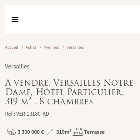
Accueil
/
Achat
/
Yvelines
/
Versailles
Versailles
A vendre, Versailles Notre
Dame, Hôtel Particulier,
319 m² , 8 chambres
Réf : VER-13180-KD
3 300 000 €
319m²
Terrasse
Prix
Superficie