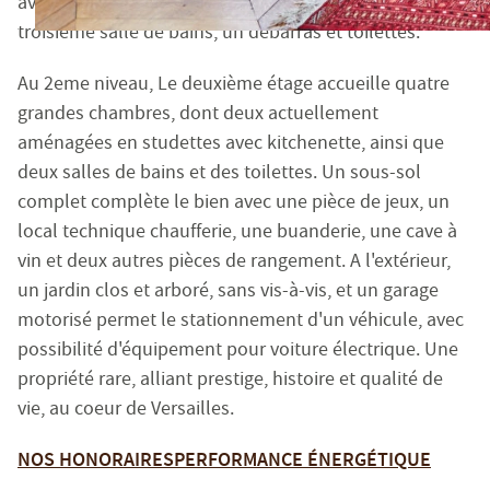
avec chacune une salle de bains attenante, une
Réglementation :
troisième salle de bains, un débarras et toilettes.
Loi n° 70-9 du 2 janvier 1970 – Décret n° 2005-1315 du 2
Au 2eme niveau, Le deuxième étage accueille quatre
SARL EMILE GARCIN PROVENCE, titulaire de la carte prof
grandes chambres, dont deux actuellement
Adhérent au Syndicat National des Professionnels Immobi
aménagées en studettes avec kitchenette, ainsi que
Garantie financière auprès de Q.B.E Europe SA/NV - Tour
deux salles de bains et des toilettes. Un sous-sol
Honoraires de négociation : 6 % TTC (5 % + TVA 20 %) du
complet complète le bien avec une pièce de jeux, un
local technique chaufferie, une buanderie, une cave à
MEDIMM
Le médiateur compétent en cas de litige est :
vin et deux autres pièces de rangement. A l'extérieur,
https://recevabilite-mediations.medimmoconso.fr
- Sit
un jardin clos et arboré, sans vis-à-vis, et un garage
motorisé permet le stationnement d'un véhicule, avec
possibilité d'équipement pour voiture électrique. Une
Aix-en-Provence - Haute-Provence
propriété rare, alliant prestige, histoire et qualité de
1 rue du 4 septembre - 13100 Aix-en-Provence
vie, au coeur de Versailles.
Tel : +33 (0)4 42 54 52 27 -
aix@emilegarcin.com
- Siret 
Succursale de
: SARL EMILE GARCIN PROVENCE - 8 bouleva
NOS HONORAIRES
PERFORMANCE ÉNERGÉTIQUE
Société à responsabilité limitée au capital de 3 000 €