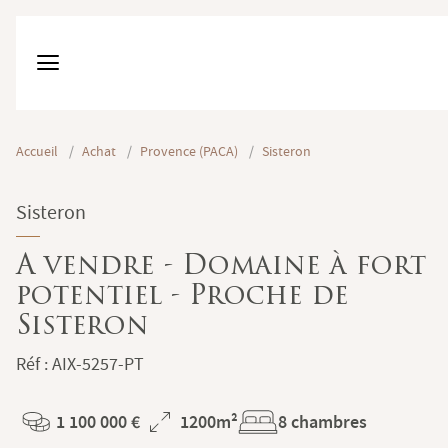
Accueil
/
Achat
/
Provence (PACA)
/
Sisteron
Sisteron
A vendre - Domaine à fort
potentiel - Proche de
Sisteron
Réf : AIX-5257-PT
1 100 000 €
1200m²
8 chambres
Prix
Superficie