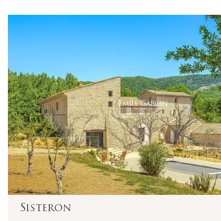
Saint-Tropez - Grimaud - Sainte-Maxime - Côte Varois
2 Traverse des Hautes Lices - 83990 Saint-Tropez
Tel : +33 (0)4 94 54 78 20 -
saint-tropez@emilegarcin.c
Succursale de
: SARL EMILE GARCIN PROVENCE - 8 Bouleva
Société à responsabilité limitée au capital de 3 000 €
RCS Tarascon : 483 630 372
Siret : 483 630 372 00033 - Code APE : 6831Z
Numéro individuel d'assujettissement à la TVA : FR 48 
Réglementation :
Loi n° 70-9 du 2 janvier 1970 – Décret n° 2005-1315 du 2
SARL EMILE GARCIN PROVENCE, titulaire de la carte prof
Adhérent au Syndicat National des Professionnels Immobi
Garantie financière auprès de Q.B.E Europe SA/NV - Tour
Sisteron
Honoraires de négociation : 6 % TTC (5 % + TVA 20 %) du