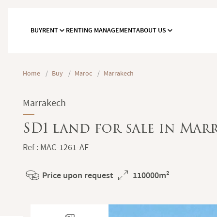
BUY
RENT
RENTING MANAGEMENT
ABOUT US
Home
/
Buy
/
Maroc
/
Marrakech
Marrakech
SD1 land for sale in Mar
Ref : MAC-1261-AF
Price upon request
110000m²
Price
Total
Surface
HONORAIRES ET MEN
First
name