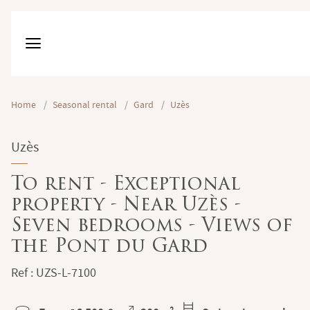
Home
/
Seasonal rental
/
Gard
/
Uzès
Uzès
To rent - Exceptional
property - Near Uzès -
Seven bedrooms - Views of
the Pont du Gard
Ref : UZS-L-7100