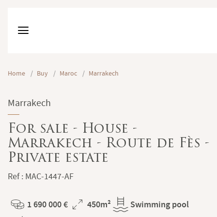
Home
/
Buy
/
Maroc
/
Marrakech
Marrakech
For sale - House -
Marrakech - Route de Fès -
Private estate
Ref : MAC-1447-AF
1 690 000 €
450m²
Swimming pool
Price
Total