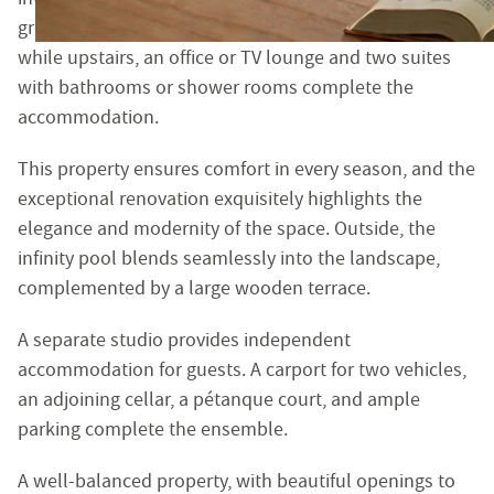
Siret : 483 630 372 00033 - Code APE : 6831Z
ground-floor suites offer comfort and independence,
Numéro individuel d'assujettissement à la TVA : FR 48 
while upstairs, an office or TV lounge and two suites
with bathrooms or shower rooms complete the
Réglementation :
accommodation.
Loi n° 70-9 du 2 janvier 1970 – Décret n° 2005-1315 du 2
SARL EMILE GARCIN PROVENCE, titulaire de la carte prof
This property ensures comfort in every season, and the
Adhérent au Syndicat National des Professionnels Immobi
exceptional renovation exquisitely highlights the
Garantie financière auprès de Q.B.E Europe SA/NV - Tour
elegance and modernity of the space. Outside, the
infinity pool blends seamlessly into the landscape,
Honoraires de négociation : 6 % TTC (5 % + TVA 20 %) du
complemented by a large wooden terrace.
MEDIMM
Le médiateur compétent en cas de litige est :
A separate studio provides independent
https://recevabilite-mediations.medimmoconso.fr
- Sit
accommodation for guests. A carport for two vehicles,
an adjoining cellar, a pétanque court, and ample
parking complete the ensemble.
Aix-en-Provence - Haute-Provence
1 rue du 4 septembre - 13100 Aix-en-Provence
A well-balanced property, with beautiful openings to