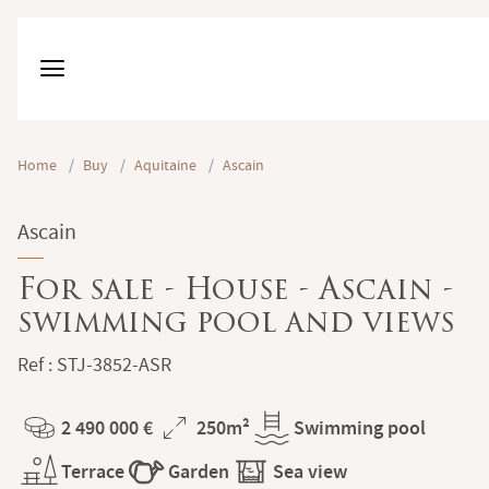
Home
/
Buy
/
Aquitaine
/
Ascain
Ascain
For sale - House - Ascain -
swimming pool and views
Ref : STJ-3852-ASR
2 490 000 €
250m²
Swimming pool
Price
Total
Terrace
Garden
Sea view
Surface