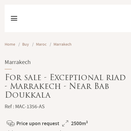
Home
/
Buy
/
Maroc
/
Marrakech
Marrakech
For sale - Exceptional riad
- Marrakech - Near Bab
Doukkala
Ref : MAC-1356-AS
Price upon request
2500m²
Price
Total