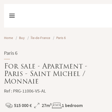
Home
/
Buy
/
Île-de-France
/
Paris 6
Paris 6
For sale - Apartment -
Paris - Saint Michel /
Monnaie
Ref : PRG-11006-VS-AL
515 000 €
27m²
1 bedroom
Price
Total