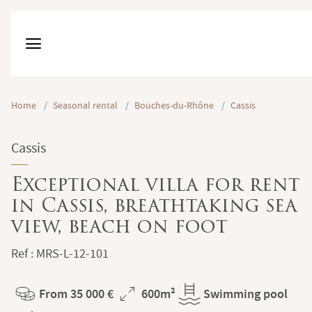
Home
/
Seasonal rental
/
Bouches-du-Rhône
/
Cassis
Cassis
Exceptional villa for rent
in Cassis, breathtaking sea
view, beach on foot
Ref : MRS-L-12-101
From 35 000 €
600m²
Swimming pool
Price
Total