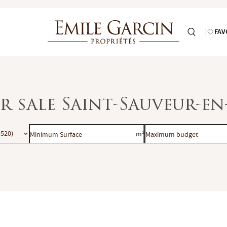
FAV
r sale Saint-Sauveur-en
Minimum
Maximum
9520)
m²
Surface
budget