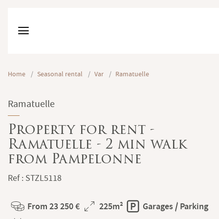
Home
/
Seasonal rental
/
Var
/
Ramatuelle
Ramatuelle
Property for rent -
Ramatuelle - 2 min walk
from Pampelonne
Ref : STZL5118
From 23 250 €
225m²
Garages / Parking
Price
Total