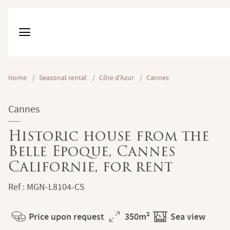
Home
/
Seasonal rental
/
Côte d'Azur
/
Cannes
Cannes
Historic house from the
Belle Epoque, Cannes
Californie, for rent
Ref : MGN-L8104-CS
Price upon request
350m²
Sea view
Price
Total