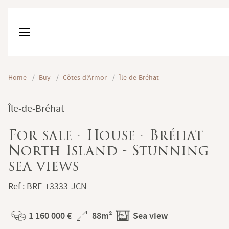
Home
/
Buy
/
Côtes-d'Armor
/
Île-de-Bréhat
Île-de-Bréhat
For sale - House - Bréhat
North Island - Stunning
sea views
Ref : BRE-13333-JCN
1 160 000 €
88m²
Sea view
Price
Total