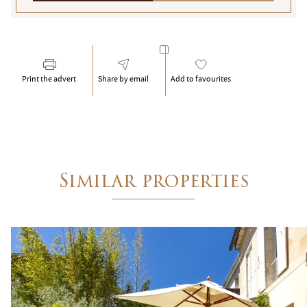
Saint-Tropez - Grimaud - Sainte-Maxime - Côte Varois
2 Traverse des Hautes Lices - 83990 Saint-Tropez
Tel : +33 (0)4 94 54 78 20 -
saint-tropez@emilegarcin.c
Print the advert
Share by email
Add to favourites
Succursale de
: SARL EMILE GARCIN PROVENCE - 8 Bouleva
Société à responsabilité limitée au capital de 3 000 €
RCS Tarascon : 483 630 372
Siret : 483 630 372 00033 - Code APE : 6831Z
Numéro individuel d'assujettissement à la TVA : FR 48 
Similar properties
Réglementation :
Loi n° 70-9 du 2 janvier 1970 – Décret n° 2005-1315 du 2
SARL EMILE GARCIN PROVENCE, titulaire de la carte prof
Adhérent au Syndicat National des Professionnels Immobi
Garantie financière auprès de Q.B.E Europe SA/NV - Tour