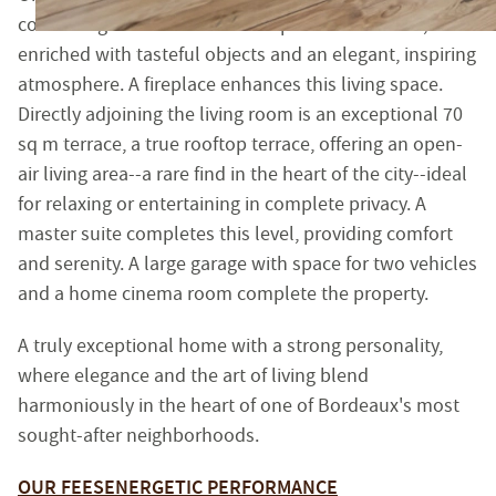
Siret : 483 630 372 00033 - Code APE : 6831Z
continuing the bohemian chic spirit of the house,
Numéro individuel d'assujettissement à la TVA : FR 48 
enriched with tasteful objects and an elegant, inspiring
atmosphere. A fireplace enhances this living space.
Réglementation :
Directly adjoining the living room is an exceptional 70
Loi n° 70-9 du 2 janvier 1970 – Décret n° 2005-1315 du 2
sq m terrace, a true rooftop terrace, offering an open-
SARL EMILE GARCIN PROVENCE, titulaire de la carte prof
air living area--a rare find in the heart of the city--ideal
Adhérent au Syndicat National des Professionnels Immobi
for relaxing or entertaining in complete privacy. A
Garantie financière auprès de Q.B.E Europe SA/NV - Tour
master suite completes this level, providing comfort
Honoraires de négociation : 6 % TTC (5 % + TVA 20 %) du
and serenity. A large garage with space for two vehicles
and a home cinema room complete the property.
MEDIMM
Le médiateur compétent en cas de litige est :
https://recevabilite-mediations.medimmoconso.fr
- Sit
A truly exceptional home with a strong personality,
where elegance and the art of living blend
harmoniously in the heart of one of Bordeaux's most
Aix-en-Provence - Haute-Provence
sought-after neighborhoods.
1 rue du 4 septembre - 13100 Aix-en-Provence
Tel : +33 (0)4 42 54 52 27 -
aix@emilegarcin.com
- Siret 
OUR FEES
ENERGETIC PERFORMANCE