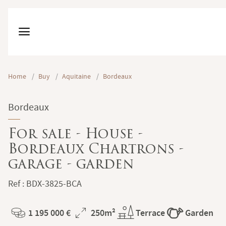
Home
/
Buy
/
Aquitaine
/
Bordeaux
Bordeaux
For sale - House -
Bordeaux Chartrons -
garage - garden
Ref : BDX-3825-BCA
1 195 000 €
250m²
Terrace
Garden
Price
Total