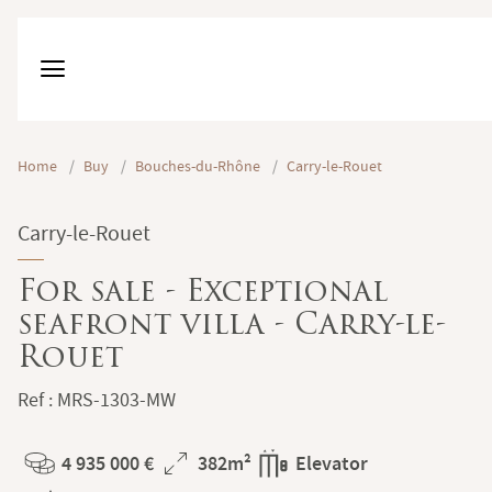
Home
/
Buy
/
Bouches-du-Rhône
/
Carry-le-Rouet
Carry-le-Rouet
For sale - Exceptional
seafront villa - Carry-le-
Rouet
Ref : MRS-1303-MW
4 935 000 €
382m²
Elevator
Price
Total