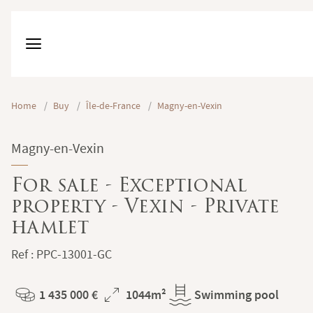
Home
/
Buy
/
Île-de-France
/
Magny-en-Vexin
Magny-en-Vexin
For sale - Exceptional
property - Vexin - Private
hamlet
Ref : PPC-13001-GC
1 435 000 €
1044m²
Swimming pool
Price
Total