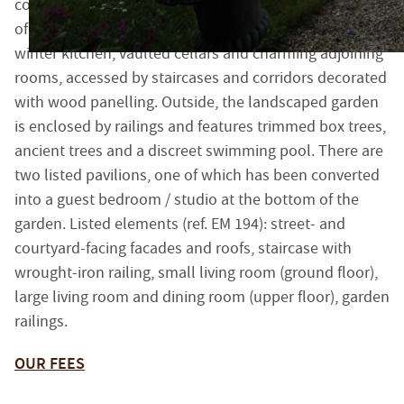
Siret : 483 630 372 00033 - Code APE : 6831Z
converted former stables. They house bedrooms (one
Numéro individuel d'assujettissement à la TVA : FR 48 
of which is a listed architectural gem), bathrooms, a
winter kitchen, vaulted cellars and charming adjoining
Réglementation :
rooms, accessed by staircases and corridors decorated
Loi n° 70-9 du 2 janvier 1970 – Décret n° 2005-1315 du 2
with wood panelling. Outside, the landscaped garden
SARL EMILE GARCIN PROVENCE, titulaire de la carte prof
is enclosed by railings and features trimmed box trees,
Adhérent au Syndicat National des Professionnels Immobi
ancient trees and a discreet swimming pool. There are
Garantie financière auprès de Q.B.E Europe SA/NV - Tour
two listed pavilions, one of which has been converted
into a guest bedroom / studio at the bottom of the
Honoraires de négociation : 6 % TTC (5 % + TVA 20 %) du
garden. Listed elements (ref. EM 194): street- and
courtyard-facing facades and roofs, staircase with
MEDIMM
Le médiateur compétent en cas de litige est :
wrought-iron railing, small living room (ground floor),
https://recevabilite-mediations.medimmoconso.fr
- Sit
large living room and dining room (upper floor), garden
railings.
Aix-en-Provence - Haute-Provence
OUR FEES
1 rue du 4 septembre - 13100 Aix-en-Provence
Tel : +33 (0)4 42 54 52 27 -
aix@emilegarcin.com
- Siret 