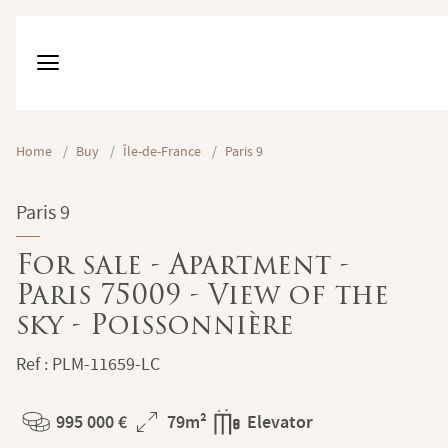
Home
/
Buy
/
Île-de-France
/
Paris 9
Paris 9
For sale - Apartment -
Paris 75009 - View of the
sky - Poissonnière
Ref : PLM-11659-LC
995 000 €
79m²
Elevator
Price
Total