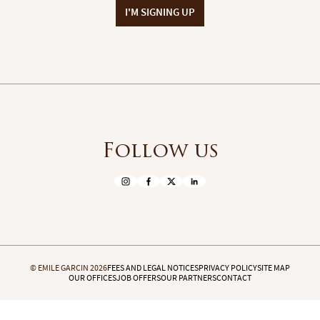
I'M SIGNING UP
Siret : 403 923 618 00017 - Code APE : 6831Z
Société à responsabilité limitée au capital de 61 000 €
Numéro individuel d'assujettissement à la TVA : FR 15 
Réglementation :
Loi n° 70-9 du 2 janvier 1970 – Décret n° 2005-1315 du 2
SARL EMMANUEL GARCIN, titulaire de la carte profession
Membre de la Fédération Nationale de l'Immobilier (FN
Follow us
Garantie financière auprès de la Galian Assurances - 89 
Honoraires de négociation : 6 % TTC (5 % + TVA 20 %) du
ANM Con
Le médiateur compétent en cas de litige est :
© EMILE GARCIN 2026
FEES AND LEGAL NOTICES
PRIVACY POLICY
SITE MAP
OUR OFFICES
JOB OFFERS
OUR PARTNERS
CONTACT
Côte d'Azur
10/20 rue Commandeur - 06250 Mougins