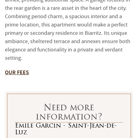
RCS Tarascon : 483 630 372
the rear garden is a rare asset in the heart of the city.
Siret : 483 630 372 00033 - Code APE : 6831Z
Combining period charm, a spacious interior and a
Numéro individuel d'assujettissement à la TVA : FR 48 
prime location, this apartment would make a perfect
primary or secondary residence in Biarritz. Its unique
Réglementation :
ambiance, sheltered terrace and annexes ensure both
Loi n° 70-9 du 2 janvier 1970 – Décret n° 2005-1315 du 2
elegance and functionality in a private and verdant
SARL EMILE GARCIN PROVENCE, titulaire de la carte prof
setting.
Adhérent au Syndicat National des Professionnels Immobi
Garantie financière auprès de Q.B.E Europe SA/NV - Tour
OUR FEES
Honoraires de négociation : 6 % TTC (5 % + TVA 20 %) du
MEDIMM
Le médiateur compétent en cas de litige est :
https://recevabilite-mediations.medimmoconso.fr
- Sit
Need more
information?
Emile Garcin - Saint-Jean-de-
Aix-en-Provence - Haute-Provence
Luz
1 rue du 4 septembre - 13100 Aix-en-Provence