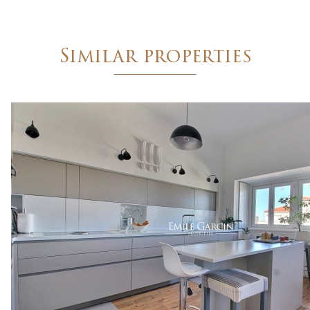
Saint-Tropez - Grimaud - Sainte-Maxime - Côte Varois
Similar properties
2 Traverse des Hautes Lices - 83990 Saint-Tropez
Tel : +33 (0)4 94 54 78 20 -
saint-tropez@emilegarcin.c
Succursale de
: SARL EMILE GARCIN PROVENCE - 8 Bouleva
Société à responsabilité limitée au capital de 3 000 €
RCS Tarascon : 483 630 372
Siret : 483 630 372 00033 - Code APE : 6831Z
Numéro individuel d'assujettissement à la TVA : FR 48 
Réglementation :
Loi n° 70-9 du 2 janvier 1970 – Décret n° 2005-1315 du 2
SARL EMILE GARCIN PROVENCE, titulaire de la carte prof
Adhérent au Syndicat National des Professionnels Immobi