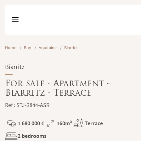
Home
/
Buy
/
Aquitaine
/
Biarritz
Biarritz
For sale - Apartment -
Biarritz - Terrace
Ref : STJ-3844-ASR
1 680 000 €
160m²
Terrace
Price
Total
2 bedrooms
Surface