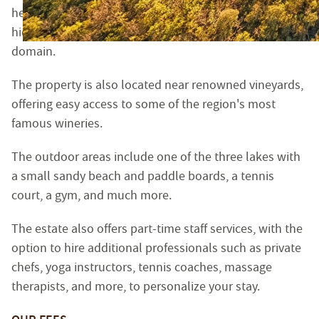
heart of the formal garden. A private tennis court,
Réglementation :
hidden in a wooded clearing, completes this refined
Loi n° 70-9 du 2 janvier 1970 – Décret n° 2005-1315 du 2
domain.
SARL EMILE GARCIN PROVENCE, titulaire de la carte prof
Adhérent au Syndicat National des Professionnels Immobi
The property is also located near renowned vineyards,
Garantie financière auprès de Q.B.E Europe SA/NV - Tour
offering easy access to some of the region's most
famous wineries.
Honoraires de négociation : 6 % TTC (5 % + TVA 20 %) du
The outdoor areas include one of the three lakes with
MEDIMM
Le médiateur compétent en cas de litige est :
a small sandy beach and paddle boards, a tennis
https://recevabilite-mediations.medimmoconso.fr
- Sit
court, a gym, and much more.
The estate also offers part-time staff services, with the
Aix-en-Provence - Haute-Provence
option to hire additional professionals such as private
1 rue du 4 septembre - 13100 Aix-en-Provence
chefs, yoga instructors, tennis coaches, massage
Tel : +33 (0)4 42 54 52 27 -
aix@emilegarcin.com
- Siret 
therapists, and more, to personalize your stay.
Succursale de
: SARL EMILE GARCIN PROVENCE - 8 bouleva
Société à responsabilité limitée au capital de 3 000 €