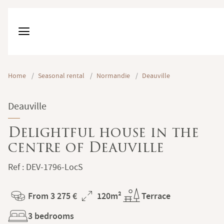
Home
/
Seasonal rental
/
Normandie
/
Deauville
Deauville
Delightful house in the
centre of Deauville
Ref : DEV-1796-LocS
From 3 275 €
120m²
Terrace
Price
Total
3 bedrooms
Surface